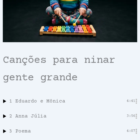
Canções para ninar
gente grande
1
Eduardo e Mônica
4:41
2
Anna Júlia
3:56
3
Poema
4:07