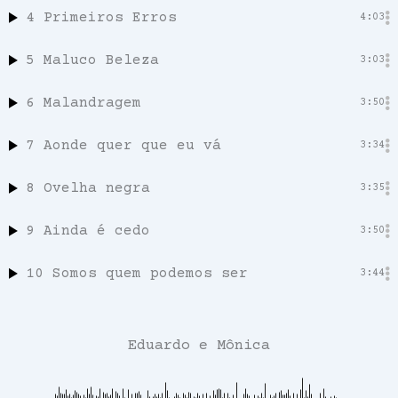
4
Primeiros Erros
4:03
5
Maluco Beleza
3:03
6
Malandragem
3:50
7
Aonde quer que eu vá
3:34
8
Ovelha negra
3:35
9
Ainda é cedo
3:50
10
Somos quem podemos ser
3:44
Eduardo e Mônica