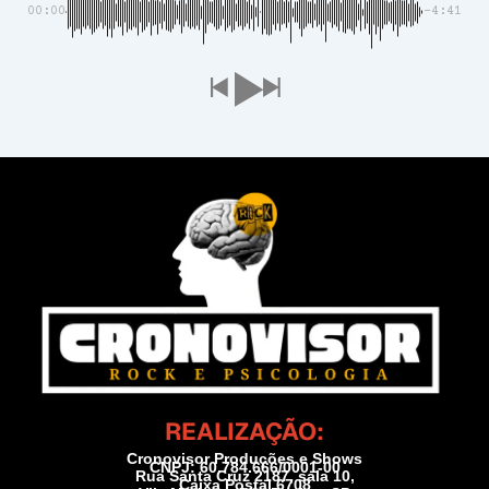
00:00
-4:41
REALIZAÇÃO:
Cronovisor Produções e Shows
CNPJ: 60.784.666/0001-00
Rua Santa Cruz 2187, sala 10,
Caixa Postal 6708